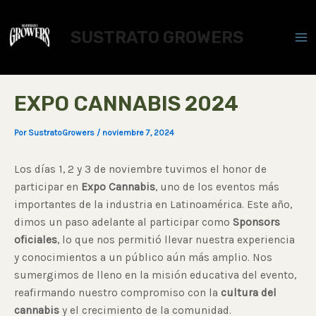
Ir
Post
Ma
al
navigation
SUSTRATO GROWERS
Me
contenido
EXPO CANNABIS 2024
Por
SustratoGrowers
/
noviembre 7, 2024
Los días 1, 2 y 3 de noviembre tuvimos el honor de
participar en
Expo Cannabis
, uno de los eventos más
importantes de la industria en Latinoamérica. Este año,
dimos un paso adelante al participar como
Sponsors
oficiales
, lo que nos permitió llevar nuestra experiencia
y conocimientos a un público aún más amplio. Nos
sumergimos de lleno en la misión educativa del evento,
reafirmando nuestro compromiso con la
cultura del
cannabis
y el crecimiento de la comunidad.